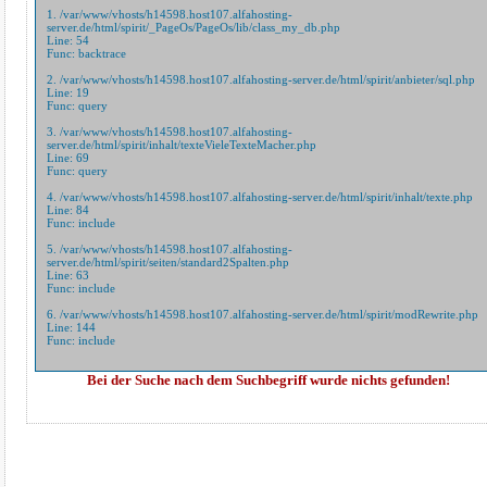
1.
/var/www/vhosts/h14598.host107.alfahosting-
server.de/html/spirit/_PageOs/PageOs/lib/class_my_db.php
Line: 54
Func: backtrace
2.
/var/www/vhosts/h14598.host107.alfahosting-server.de/html/spirit/anbieter/sql.php
Line: 19
Func: query
3.
/var/www/vhosts/h14598.host107.alfahosting-
server.de/html/spirit/inhalt/texteVieleTexteMacher.php
Line: 69
Func: query
4.
/var/www/vhosts/h14598.host107.alfahosting-server.de/html/spirit/inhalt/texte.php
Line: 84
Func: include
5.
/var/www/vhosts/h14598.host107.alfahosting-
server.de/html/spirit/seiten/standard2Spalten.php
Line: 63
Func: include
6.
/var/www/vhosts/h14598.host107.alfahosting-server.de/html/spirit/modRewrite.php
Line: 144
Func: include
Bei der Suche nach dem Suchbegriff
wurde nichts gefunden!