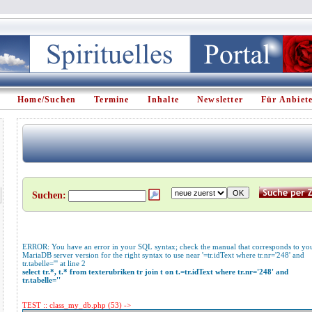
Home/Suchen
Termine
Inhalte
Newsletter
Für Anbiet
Suchen:
ERROR: You have an error in your SQL syntax; check the manual that corresponds to yo
MariaDB server version for the right syntax to use near '=tr.idText where tr.nr='248' and
tr.tabelle=''' at line 2
select tr.*, t.* from texterubriken tr join t on t.=tr.idText where tr.nr='248' and
tr.tabelle=''
TEST :: class_my_db.php (53) ->