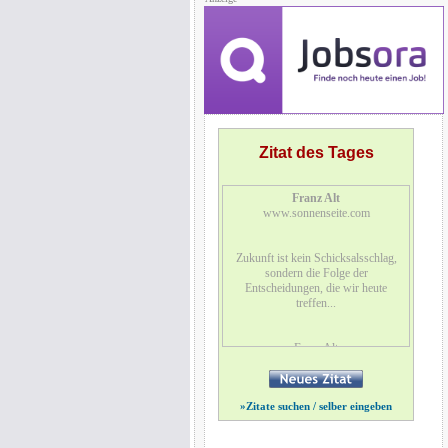
Zitat des Tages
Franz Alt
www.sonnenseite.com
Zukunft ist kein Schicksalsschlag,
sondern die Folge der
Entscheidungen, die wir heute
treffen...
Franz Alt
dt. Journalist, TV-Moderator u.
Schriftsteller, geb. 1938
»
Zitate suchen / selber eingeben